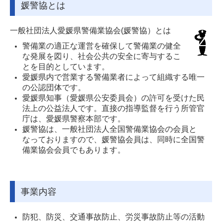
媛警協とは
会員専用
一般社団法人愛媛県警備業協会(媛警協）とは
お知らせ
警備業の適正な運営を確保して警備業の健全
な発展を図り、社会公共の安全に寄与するこ
講習関係
とを目的としています。
愛媛県内で営業する警備業者によって組織する唯一
行事予定
の公認団体です。
愛媛県知事（愛媛県公安委員会）の許可を受けた民
斡旋
法上の公益法人です。直接の指導監督を行う所管官
庁は、愛媛県警察本部です。
媛警協
媛警協は、一般社団法人全国警備業協会の会員と
なっておりますので、媛警協会員は、同時に全国警
雑踏警備
備業協会会員でもあります。
事業内容
防犯、防災、交通事故防止、労災事故防止等の活動