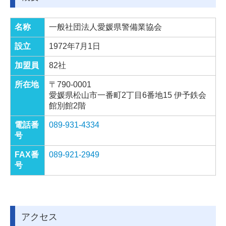
名称
一般社団法人愛媛県警備業協会
設立
1972年7月1日
加盟員
82社
所在地
〒790-0001
愛媛県松山市一番町2丁目6番地15 伊予鉄会
館別館2階
電話番
089-931-4334
号
FAX番
089-921-2949
号
アクセス