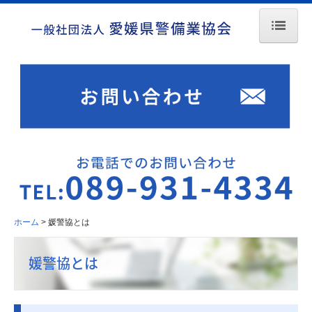
ホーム
媛警協とは
アクセス
リンク
情報公開
入会案内
ホーム
媛警協とは
警備業
媛警協とは
加盟員名簿
申請書